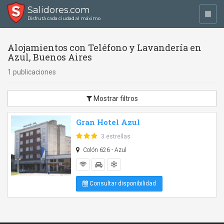
Salidores.com
Toggl
Disfrutá cada ciudad al máximo
navig
Alojamientos con Teléfono y Lavandería en
Azul, Buenos Aires
1 publicaciones
Mostrar filtros
Gran Hotel Azul
3 estrellas
Colón 626 - Azul
Consultar disponibilidad