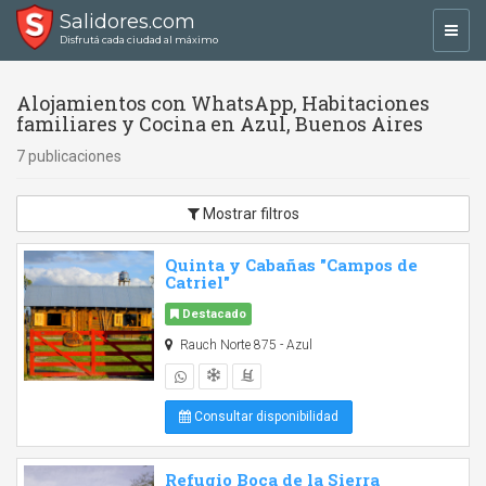
Salidores.com
Toggl
Disfrutá cada ciudad al máximo
navig
Alojamientos con WhatsApp, Habitaciones
familiares y Cocina en Azul, Buenos Aires
7 publicaciones
Mostrar filtros
Quinta y Cabañas "Campos de
Catriel"
Destacado
Rauch Norte 875 - Azul
Consultar disponibilidad
Refugio Boca de la Sierra