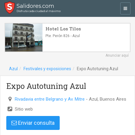
Salidores.com
Toggl
Disfrutá cada ciudad al máximo
navig
Hotel Los Tilos
Pte. Perón 826 - Azul
Anunciar aquí
Azul
Festivales y exposiciones
Expo Autotuning Azul
Expo Autotuning Azul
Rivadavia entre Belgrano y Av. Mitre
- Azul, Buenos Aires
Sitio web
Enviar consulta