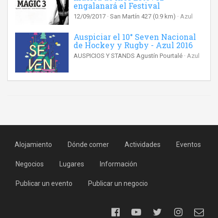
engalanará el Festival
12/09/2017
San Martín 427
(0.9 km)
Azul
Auspiciar el 10° Seven Nacional
de Hockey y Rugby - Azul 2016
AUSPICIOS Y STANDS Agustín Pourtalé
Azul
Alojamiento
Dónde comer
Actividades
Eventos
Negocios
Lugares
Información
Publicar un evento
Publicar un negocio