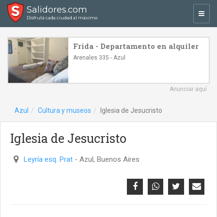
Salidores.com
Toggl
Disfrutá cada ciudad al máximo
navig
Frida - Departamento en alquiler
Arenales 335 - Azul
Anunciar aquí
Azul
Cultura y museos
Iglesia de Jesucristo
Iglesia de Jesucristo
Leyría esq. Prat
- Azul, Buenos Aires