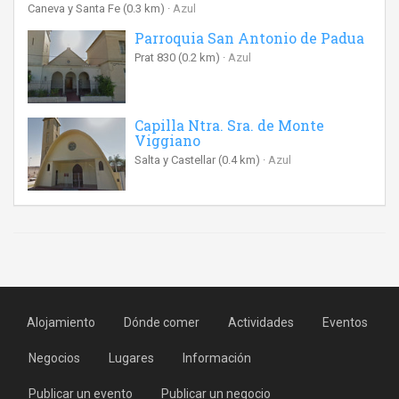
Caneva y Santa Fe
(0.3 km)
Azul
Parroquia San Antonio de Padua
Prat 830
(0.2 km)
Azul
Capilla Ntra. Sra. de Monte
Viggiano
Salta y Castellar
(0.4 km)
Azul
Alojamiento
Dónde comer
Actividades
Eventos
Negocios
Lugares
Información
Publicar un evento
Publicar un negocio