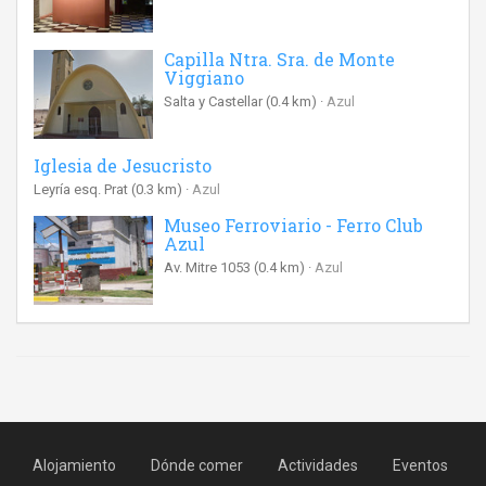
Capilla Ntra. Sra. de Monte
Viggiano
Salta y Castellar
(0.4 km)
Azul
Iglesia de Jesucristo
Leyría esq. Prat
(0.3 km)
Azul
Museo Ferroviario - Ferro Club
Azul
Av. Mitre 1053
(0.4 km)
Azul
Alojamiento
Dónde comer
Actividades
Eventos