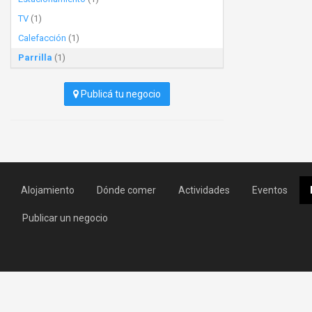
TV
(1)
Calefacción
(1)
Parrilla
(1)
Publicá tu negocio
Alojamiento
Dónde comer
Actividades
Eventos
Publicar un negocio