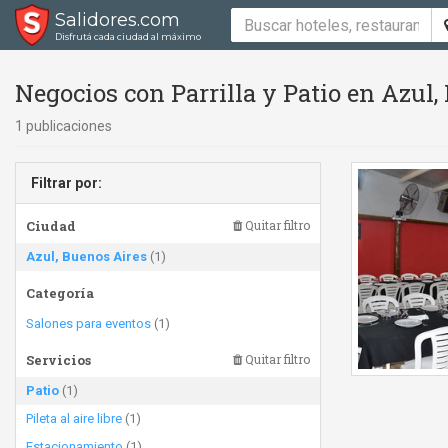
Salidores.com
Disfrutá cada ciudad al máximo
Negocios con Parrilla y Patio en Azul,
1 publicaciones
Filtrar por:
Ciudad
Quitar filtro
Azul, Buenos Aires
(1)
Categoría
Salones para eventos
(1)
Servicios
Quitar filtro
Patio
(1)
Pileta al aire libre
(1)
Estacionamiento
(1)