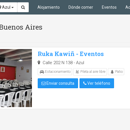
Azul
Alojamiento
Dónde comer
Eventos
Ac
 Buenos Aires
Ruka Kawiñ - Eventos
Calle 202 N 138 - Azul
Pileta al aire libre
Estacionamiento
Patio
Enviar consulta
Ver teléfono