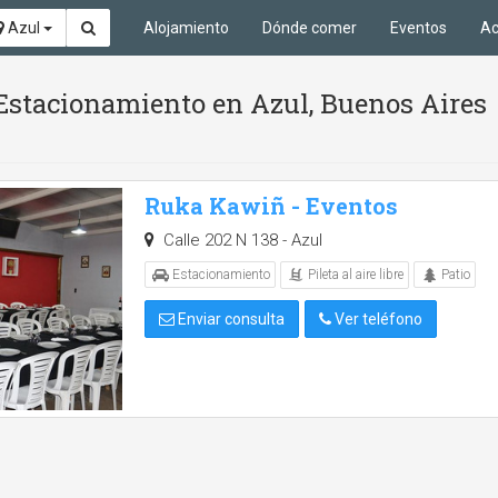
Azul
Alojamiento
Dónde comer
Eventos
Ac
y Estacionamiento en Azul, Buenos Aires
Ruka Kawiñ - Eventos
Calle 202 N 138 - Azul
Pileta al aire libre
Estacionamiento
Patio
Enviar consulta
Ver teléfono