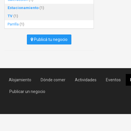
Estacionamiento
(1)
TV
(1)
Parrilla
(1)
Publicá tu negocio
Alojamiento
Dónde comer
Actividades
Eventos
Publicar un negocio