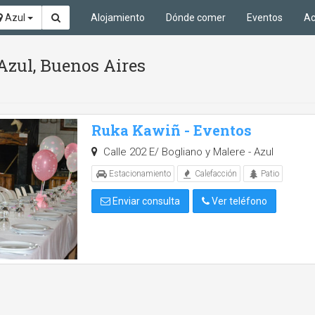
Azul
Alojamiento
Dónde comer
Eventos
Ac
Azul, Buenos Aires
Ruka Kawiñ - Eventos
Calle 202 E/ Bogliano y Malere - Azul
Estacionamiento
Calefacción
Patio
Enviar consulta
Ver teléfono