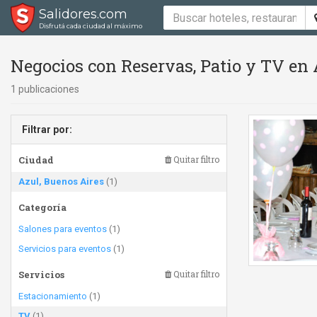
Salidores.com
Disfrutá cada ciudad al máximo
Negocios con Reservas, Patio y TV en 
1 publicaciones
Filtrar por:
Ciudad
Quitar filtro
Azul, Buenos Aires
(1)
Categoría
Salones para eventos
(1)
Servicios para eventos
(1)
Servicios
Quitar filtro
Estacionamiento
(1)
TV
(1)