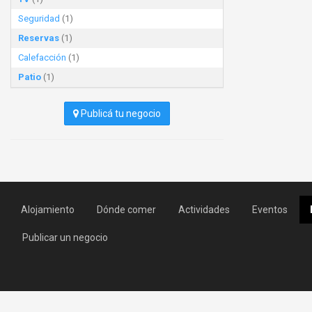
Seguridad
(1)
Reservas
(1)
Calefacción
(1)
Patio
(1)
Publicá tu negocio
Alojamiento
Dónde comer
Actividades
Eventos
Publicar un negocio