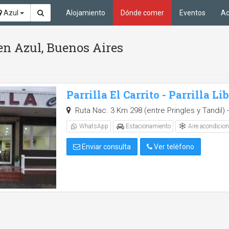
Azul
Alojamiento
Dónde comer
Eventos
Ac
en Azul, Buenos Aires
Parrilla El Carrito - Parrilla Li
Ruta Nac. 3 Km 298 (entre Pringles y Tandil) -
Aire acondicio
WhatsApp
Estacionamiento
Enviar consulta
Ver teléfono