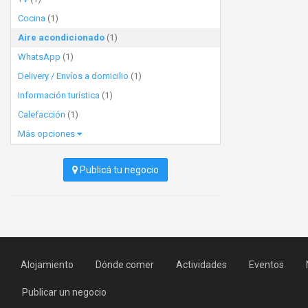
Cocina
(1)
Aire acondicionado
(1)
WhatsApp
(1)
Delivery / Envíos a domicilio
(1)
Información turística
(1)
Calefacción
(1)
Más opciones
Publicá tu negocio
Alojamiento
Dónde comer
Actividades
Eventos
Publicar un negocio