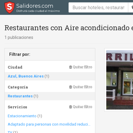
Salidores.com
Disfrutá cada ciudad al máximo
Restaurantes con Aire acondicionado 
1 publicaciones
Filtrar por:
Ciudad
Quitar filtro
Azul, Buenos Aires
(1)
Categoría
Quitar filtro
Restaurantes
(1)
Servicios
Quitar filtro
Estacionamiento
(1)
Adaptado para personas con movilidad reducida
(1)
TV
(1)