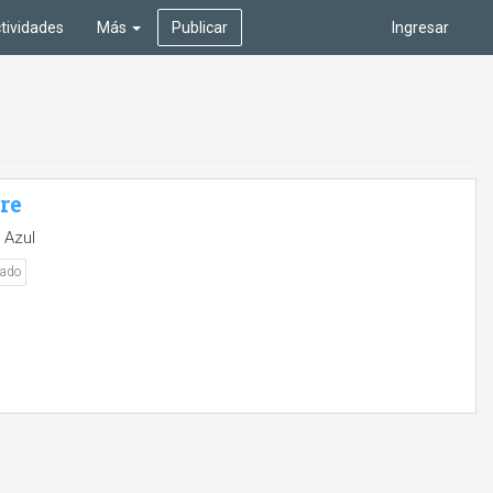
tividades
Más
Publicar
Ingresar
bre
 Azul
nado