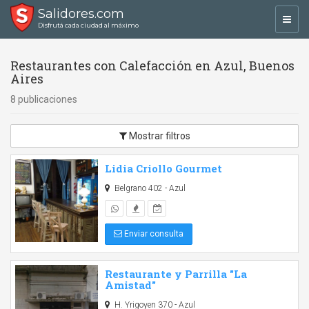
Salidores.com
Toggl
Disfrutá cada ciudad al máximo
navig
Restaurantes con Calefacción en Azul, Buenos
Aires
8 publicaciones
Mostrar filtros
Lidia Criollo Gourmet
Belgrano 402 - Azul
Enviar consulta
Restaurante y Parrilla "La
Amistad"
H. Yrigoyen 370 - Azul