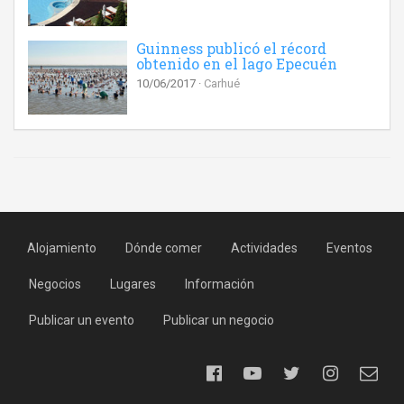
Guinness publicó el récord
obtenido en el lago Epecuén
10/06/2017
Carhué
Alojamiento
Dónde comer
Actividades
Eventos
Negocios
Lugares
Información
Publicar un evento
Publicar un negocio