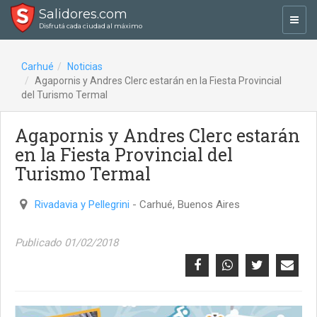
Salidores.com
Toggl
Disfrutá cada ciudad al máximo
navig
Carhué
Noticias
Agapornis y Andres Clerc estarán en la Fiesta Provincial
del Turismo Termal
Agapornis y Andres Clerc estarán
en la Fiesta Provincial del
Turismo Termal
Rivadavia y Pellegrini
- Carhué, Buenos Aires
Publicado 01/02/2018