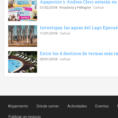
Agapornis y Andres Clerc estarán en 
01/02/2018
Rivadavia y Pellegrini
Carhué
Investigan las aguas del Lago Epecu
11/01/2018
Carhué
Entre los 4 destinos de termas más i
09/01/2018
Carhué
Alojamiento
Dónde comer
Actividades
Eventos
Publicar un negocio