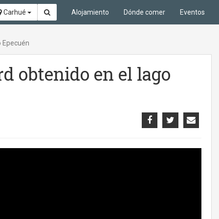
Carhué
Alojamiento
Dónde comer
Eventos
go Epecuén
rd obtenido en el lago