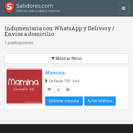
Salidores.com
Toggl
Disfrutá cada ciudad al máximo
navig
Indumentaria con WhatsApp y Delivery /
Envíos a domicilio
1 publicaciones
Mostrar filtros
Mamina
De Paula 700 - Azul
Enviar consulta
Ver teléfono