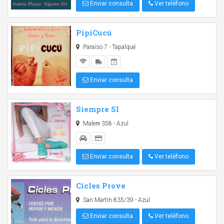
Enviar consulta
Ver teléfono
PipiCucú
Paraíso 7 - Tapalqué
Enviar consulta
Siempre SI
Malere 358 - Azul
Enviar consulta
Ver teléfono
Cicles Prove
San Martín 835/39 - Azul
Enviar consulta
Ver teléfono