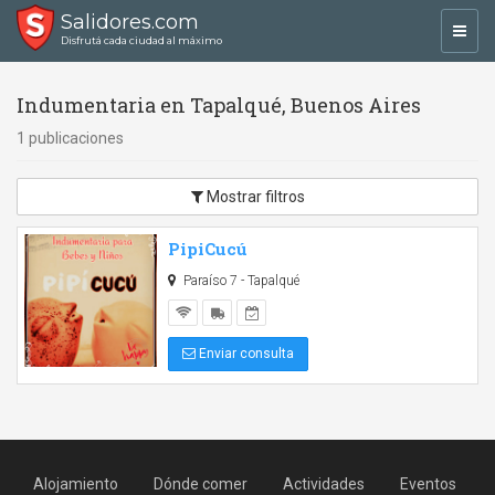
Salidores.com
Toggl
Disfrutá cada ciudad al máximo
navig
Indumentaria en Tapalqué, Buenos Aires
1 publicaciones
Mostrar filtros
PipiCucú
Paraíso 7 - Tapalqué
Enviar consulta
Alojamiento
Dónde comer
Actividades
Eventos