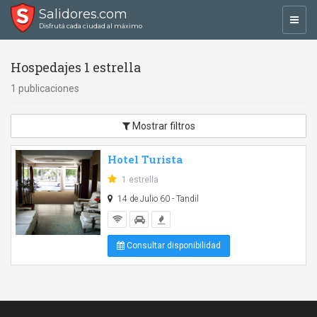
Salidores.com
Toggl
Disfrutá cada ciudad al máximo
navig
Hospedajes 1 estrella
1 publicaciones
Mostrar filtros
Hotel Turista
1 estrella
14 de Julio 60 - Tandil
Consultar disponibilidad