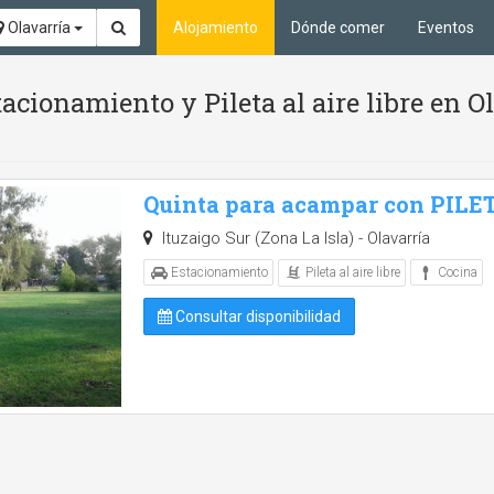
Olavarría
Alojamiento
Dónde comer
Eventos
cionamiento y Pileta al aire libre en O
Quinta para acampar con PILE
Ituzaigo Sur (Zona La Isla) - Olavarría
Pileta al aire libre
Estacionamiento
Cocina
Consultar disponibilidad