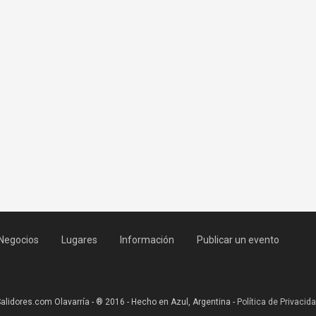
Negocios
Lugares
Información
Publicar un evento
alidores.com Olavarría - ® 2016 - Hecho en Azul, Argentina -
Política de Privacid