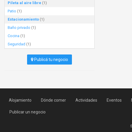
Pileta al aire libre
(1)
Patio
(1)
Estacionamiento
(1)
Baño privado
(1)
Cocina
(1)
Seguridad
(1)
Publicá tu negocio
Alojamiento
Dónde comer
Actividades
Eventos
Publicar un negocio
S