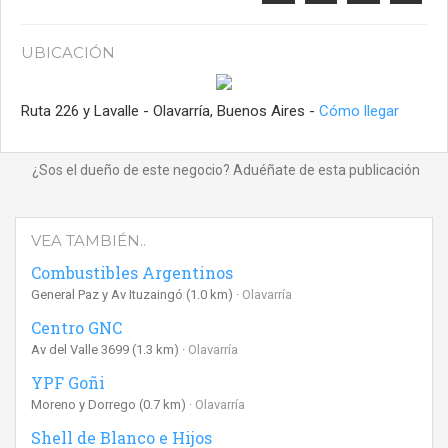
UBICACIÓN
Ruta 226 y Lavalle - Olavarría, Buenos Aires -
Cómo llegar
¿Sos el dueño de este negocio? Aduéñate de esta publicación
VEA TAMBIÉN..
Combustibles Argentinos
General Paz y Av Ituzaingó
(1.0 km)
Olavarría
Centro GNC
Av del Valle 3699
(1.3 km)
Olavarría
YPF Goñi
Moreno y Dorrego
(0.7 km)
Olavarría
Shell de Blanco e Hijos