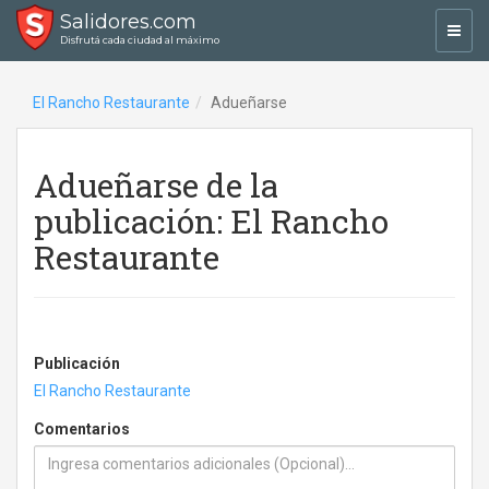
Salidores.com
Toggl
Disfrutá cada ciudad al máximo
navig
El Rancho Restaurante
Adueñarse
Adueñarse de la
publicación: El Rancho
Restaurante
Publicación
El Rancho Restaurante
Comentarios