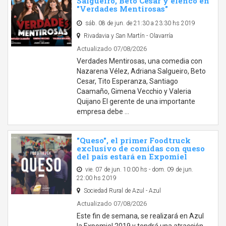
Salgueiro, Beto Cesar y elenco en
"Verdades Mentirosas"
sáb. 08 de jun. de 21:30 a 23:30 hs 2019
Rivadavia y San Martín - Olavarría
Actualizado 07/08/2026
Verdades Mentirosas, una comedia con
Nazarena Vélez, Adriana Salgueiro, Beto
Cesar, Tito Esperanza, Santiago
Caamaño, Gimena Vecchio y Valeria
Quijano El gerente de una importante
empresa debe …
"Queso", el primer Foodtruck
exclusivo de comidas con queso
del país estará en Expomiel
vie. 07 de jun. 10:00 hs - dom. 09 de jun.
22:00 hs 2019
Sociedad Rural de Azul - Azul
Actualizado 07/08/2026
Este fin de semana, se realizará en Azul