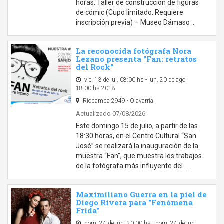
horas. Taller de construcción de figuras
de cómic (Cupo limitado. Requiere
inscripción previa) – Museo Dámaso …
La reconocida fotógrafa Nora
Lezano presenta "Fan: retratos
del Rock"
vie. 13 de jul. 08:00 hs - lun. 20 de ago.
18:00 hs 2018
Riobamba 2949 - Olavarría
Actualizado 07/08/2026
Este domingo 15 de julio, a partir de las
18:30 horas, en el Centro Cultural “San
José” se realizará la inauguración de la
muestra “Fan”, que muestra los trabajos
de la fotógrafa más influyente del …
Maximiliano Guerra en la piel de
Diego Rivera para "Fenómena
Frida"
dom. 24 de jun. 20:00 hs - dom. 24 de jun.