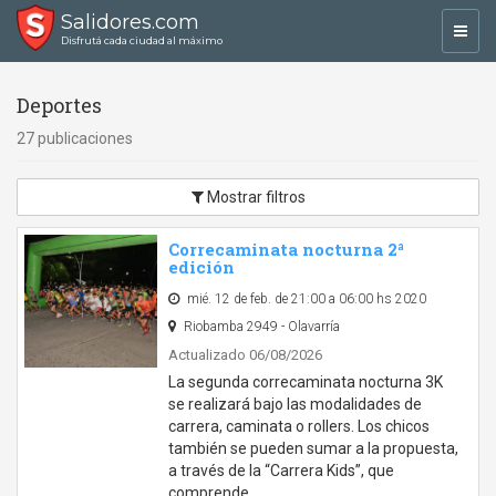
Salidores.com
Toggl
Disfrutá cada ciudad al máximo
navig
Deportes
27 publicaciones
Mostrar filtros
Correcaminata nocturna 2ª
edición
mié. 12 de feb. de 21:00 a 06:00 hs 2020
Riobamba 2949 - Olavarría
Actualizado 06/08/2026
La segunda correcaminata nocturna 3K
se realizará bajo las modalidades de
carrera, caminata o rollers. Los chicos
también se pueden sumar a la propuesta,
a través de la “Carrera Kids”, que
comprende …