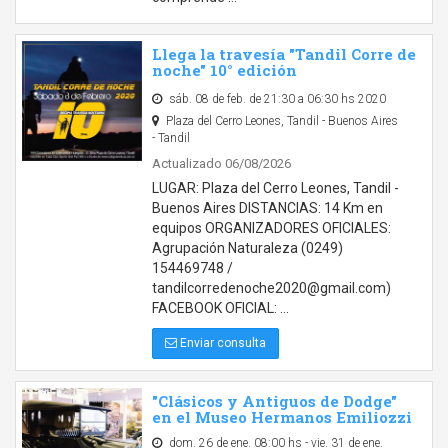
Llega la travesía "Tandil Corre de
noche" 10° edición
sáb. 08 de feb. de 21:30 a 06:30 hs 2020
Plaza del Cerro Leones, Tandil - Buenos Aires
- Tandil
Actualizado 06/08/2026
LUGAR: Plaza del Cerro Leones, Tandil -
Buenos Aires DISTANCIAS: 14 Km en
equipos ORGANIZADORES OFICIALES:
Agrupación Naturaleza (0249)
154469748 /
tandilcorredenoche2020@gmail.com)
FACEBOOK OFICIAL: …
Enviar consulta
"Clásicos y Antiguos de Dodge"
en el Museo Hermanos Emiliozzi
dom. 26 de ene. 08:00 hs - vie. 31 de ene.