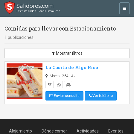
Salidores.com
Toggl
Disfrutá cada ciudad al máximo
navig
Comidas para llevar con Estacionamiento
1 publicaciones
Mostrar filtros
La Casita de Algo Rico
Moreno 264 - Azul
Enviar consulta
Ver teléfono
Alojamiento
Dónde comer
Actividades
Eventos