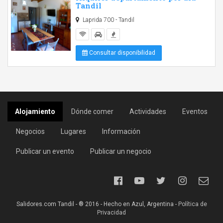
Tandil
Laprida 700 - Tandil
Consultar disponibilidad
Alojamiento
Dónde comer
Actividades
Eventos
Negocios
Lugares
Información
Publicar un evento
Publicar un negocio
Salidores.com Tandil - ® 2016 - Hecho en Azul, Argentina -
Política de
Privacidad