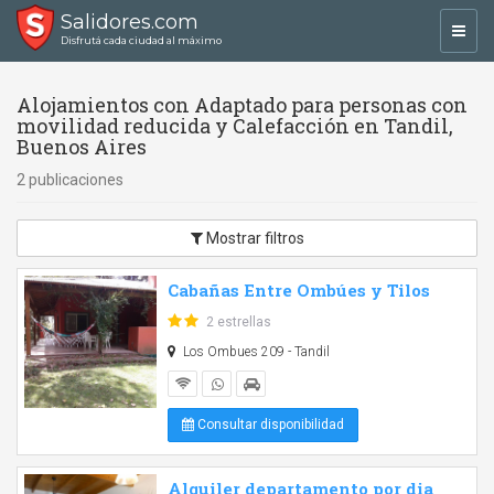
Salidores.com
Toggl
Disfrutá cada ciudad al máximo
navig
Alojamientos con Adaptado para personas con
movilidad reducida y Calefacción en Tandil,
Buenos Aires
2 publicaciones
Mostrar filtros
Cabañas Entre Ombúes y Tilos
2 estrellas
Los Ombues 209 - Tandil
Consultar disponibilidad
Alquiler departamento por dia