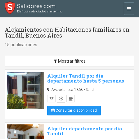
Salidores.com
Toggl
Disfrutá cada ciudad al máximo
navig
Alojamientos con Habitaciones familiares en
Tandil, Buenos Aires
15 publicaciones
Mostrar filtros
Alquiler Tandil por día
departamento hasta 5 personas
Av.avellaneda 1368 - Tandil
Consultar disponibilidad
Alquiler departamento por dia
Tandil