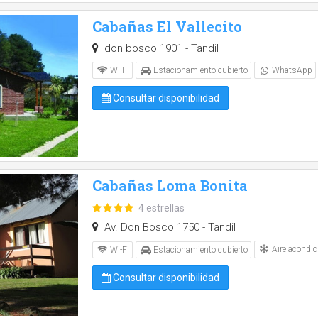
Cabañas El Vallecito
don bosco 1901 - Tandil
Wi-Fi
Estacionamiento cubierto
WhatsApp
Consultar disponibilidad
Cabañas Loma Bonita
4 estrellas
Av. Don Bosco 1750 - Tandil
Aire acondic
Wi-Fi
Estacionamiento cubierto
Consultar disponibilidad