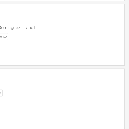
Dominguez - Tandil
ento
a