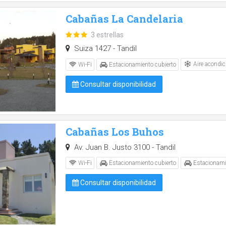
Cabañas La Candelaria
3 estrellas
Suiza 1427 - Tandil
Aire acondic
Wi-Fi
Estacionamiento cubierto
Consultar disponibilidad
Cabañas Los Buhos
Av. Juan B. Justo 3100 - Tandil
Wi-Fi
Estacionamiento cubierto
Estacionami
Consultar disponibilidad