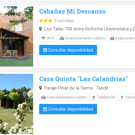
Cabañas Mi Descanso
3 estrellas
Los Talas 704 entre Reforma Universitaria y 
Wi-Fi
Estacionamiento cubierto
Estacionami
Consultar disponibilidad
Casa Quinta "Las Calandrias"
Paraje Pinar de la Sierra - Tandil
Estacionamiento cubierto
Calefacción
Cocin
Consultar disponibilidad