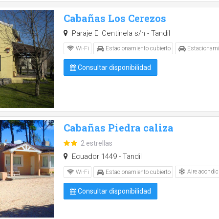
Cabañas Los Cerezos
Paraje El Centinela s/n - Tandil
Wi-Fi
Estacionamiento cubierto
Estacionami
Consultar disponibilidad
Cabañas Piedra caliza
2 estrellas
Ecuador 1449 - Tandil
Aire acondic
Wi-Fi
Estacionamiento cubierto
Consultar disponibilidad