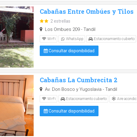
Cabañas Entre Ombúes y Tilos
2 estrellas
Los Ombues 209 - Tandil
Wi-Fi
WhatsApp
Estacionamiento cubierto
Consultar disponibilidad
Cabañas La Cumbrecita 2
Av. Don Bosco y Yugoslavia - Tandil
Aire acondic
Wi-Fi
Estacionamiento cubierto
Consultar disponibilidad