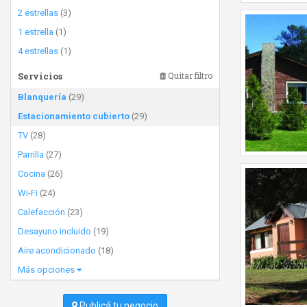
2 estrellas
(3)
1 estrella
(1)
4 estrellas
(1)
Servicios
Quitar filtro
Blanquería
(29)
Estacionamiento cubierto
(29)
TV
(28)
Parrilla
(27)
Cocina
(26)
Wi-Fi
(24)
Calefacción
(23)
Desayuno incluido
(19)
Aire acondicionado
(18)
Más opciones
Publicá tu negocio