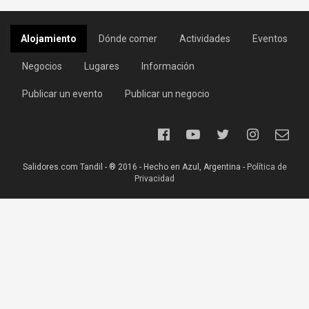
Alojamiento
Dónde comer
Actividades
Eventos
Negocios
Lugares
Información
Publicar un evento
Publicar un negocio
Salidores.com Tandil - ® 2016 - Hecho en Azul, Argentina -
Política de
Privacidad