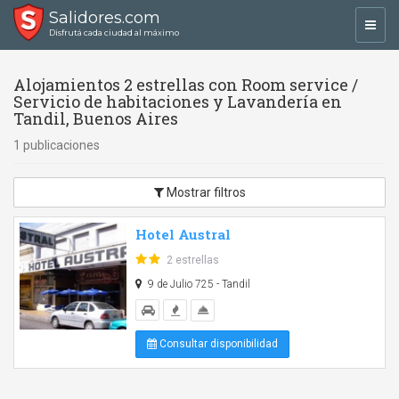
Salidores.com
Toggl
Disfrutá cada ciudad al máximo
navig
Alojamientos 2 estrellas con Room service /
Servicio de habitaciones y Lavandería en
Tandil, Buenos Aires
1 publicaciones
Mostrar filtros
Hotel Austral
2 estrellas
9 de Julio 725 - Tandil
Consultar disponibilidad