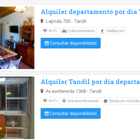
Alquiler departamento por dia
Laprida 700 - Tandil
Wi-Fi
Estacionamiento
Calefacción
Consultar disponibilidad
Alquiler Tandil por día depart
Av.avellaneda 1368 - Tandil
Aire acondicionado
Wi-Fi
Desayuno incluido
Consultar disponibilidad