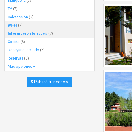
Blanquería
(7)
TV
(7)
Calefacción
(7)
Wi-Fi
(7)
Información turística
(7)
Cocina
(6)
Desayuno incluido
(5)
Reservas
(5)
Más opciones
Publicá tu negocio