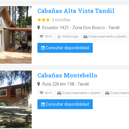
Cabañas Alta Vista Tandil
3 estrellas
Ecuador 1421 - Zona Don Bosco - Tandil
Wi-Fi
WhatsApp
Estacionamiento cubierto
Consultar disponibilidad
Cabañas Montebello
Ruta 226 km 158 - Tandil
Wi-Fi
Estacionamiento cubierto
Estacionami
Consultar disponibilidad