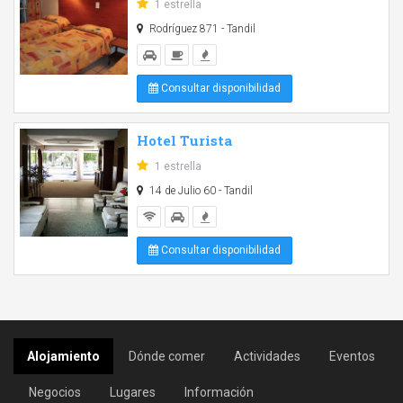
1 estrella
Rodríguez 871 - Tandil
Consultar disponibilidad
Hotel Turista
1 estrella
14 de Julio 60 - Tandil
Consultar disponibilidad
Alojamiento
Dónde comer
Actividades
Eventos
Negocios
Lugares
Información