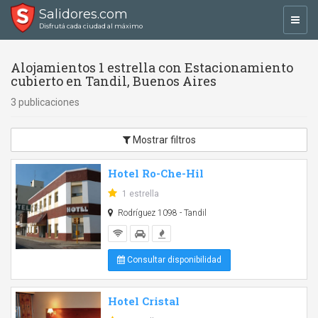
Salidores.com
Toggl
Disfrutá cada ciudad al máximo
navig
Alojamientos 1 estrella con Estacionamiento
cubierto en Tandil, Buenos Aires
3 publicaciones
Mostrar filtros
Hotel Ro-Che-Hil
1 estrella
Rodríguez 1098 - Tandil
Consultar disponibilidad
Hotel Cristal