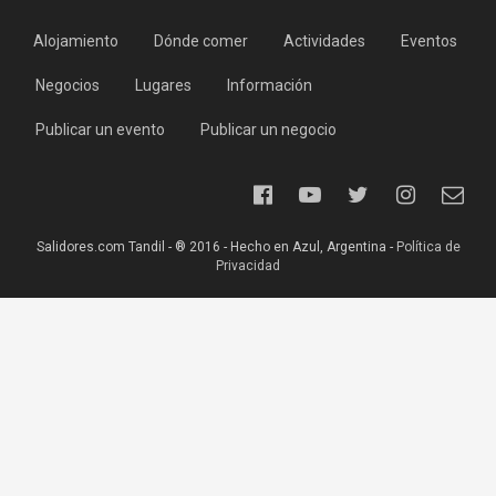
Alojamiento
Dónde comer
Actividades
Eventos
Negocios
Lugares
Información
Publicar un evento
Publicar un negocio
Salidores.com Tandil - ® 2016 - Hecho en Azul, Argentina -
Política de
Privacidad