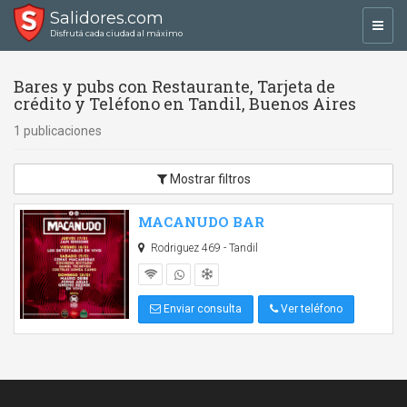
Salidores.com
Toggl
Disfrutá cada ciudad al máximo
navig
Bares y pubs con Restaurante, Tarjeta de
crédito y Teléfono en Tandil, Buenos Aires
1 publicaciones
Mostrar filtros
MACANUDO BAR
Rodriguez 469 - Tandil
Enviar consulta
Ver teléfono