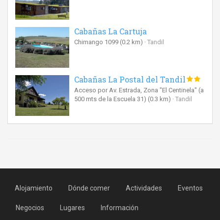
Cabañas La Cartuja
Chimango 1099
(0.2 km)
Tandil
Cabañas La Postal del Tandil
Acceso por Av. Estrada, Zona "El Centinela" (a
500 mts de la Escuela 31)
(0.3 km)
Tandil
Alojamiento
Dónde comer
Actividades
Eventos
Negocios
Lugares
Información