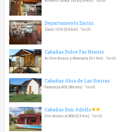
Américo Sinka 1424
(0.6 km)
Tandil
Departamento Zarini
Zarini 1516
(0.6 km)
Tandil
Cabañas Dolce Far Niente
Av Don Bosco y Alemania
(0.1 km)
Tandil
Cabañas Abra de Las Sierras
Pastoriza 853
(89 mts)
Tandil
Cabañas Don Adolfo
Don Bosco al 800
(0.3 km)
Tandil