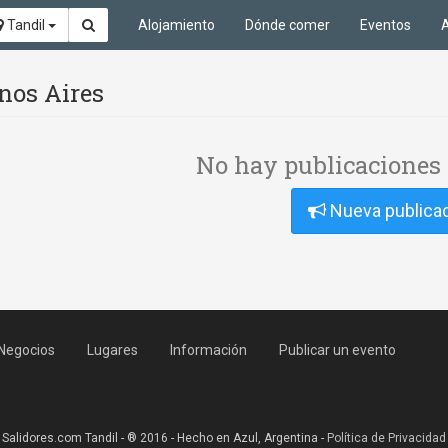
Tandil
Alojamiento
Dónde comer
Eventos
A
nos Aires
No hay publicaciones 
Nueva publica
Negocios
Lugares
Información
Publicar un evento
Salidores.com Tandil - ® 2016 - Hecho en Azul, Argentina -
Política de Privacidad