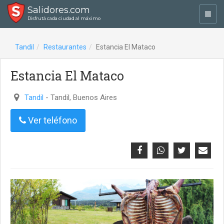
Salidores.com
Toggl
Disfrutá cada ciudad al máximo
navig
Tandil
Restaurantes
Estancia El Mataco
Estancia El Mataco
Tandil
- Tandil, Buenos Aires
Ver teléfono