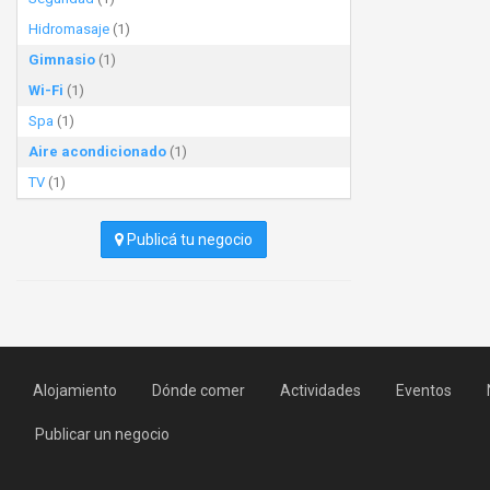
Hidromasaje
(1)
Gimnasio
(1)
Wi-Fi
(1)
Spa
(1)
Aire acondicionado
(1)
TV
(1)
Publicá tu negocio
Alojamiento
Dónde comer
Actividades
Eventos
Publicar un negocio