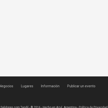
Negocios
Lugares
Información
Publicar un evento
Salidores.com Tandil - ® 2016 - Hecho en Azul, Argentina -
Política de Privacidad