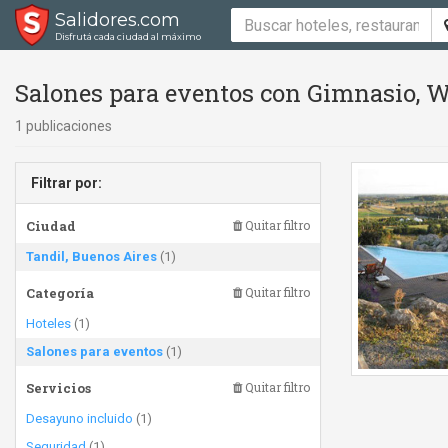
Salidores.com
Disfrutá cada ciudad al máximo
Salones para eventos con Gimnasio, W
1 publicaciones
Filtrar por:
Ciudad
Quitar filtro
Tandil, Buenos Aires
(1)
Categoría
Quitar filtro
Hoteles
(1)
Salones para eventos
(1)
Servicios
Quitar filtro
Desayuno incluido
(1)
Seguridad
(1)