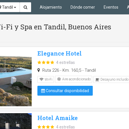
Tandil
Alojamiento
Dónde comer
Eventos
A
-Fi y Spa en Tandil, Buenos Aires
Elegance Hotel
4 estrellas
Ruta 226 - Km. 160,5 - Tandil
Aire acondicionado
Wi-Fi
Desayuno incluido
Consultar disponibilidad
Hotel Amaike
4 estrellas