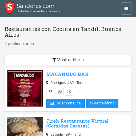
Salidores.com
Toggl
Disfrutá cada ciudad al máximo
navig
Restaurantes con Cocina en Tandil, Buenos
Aires
4 publicaciones
Mostrar filtros
MACANUDO BAR
Rodriguez 469 - Tandil
Enviar consulta
Ver teléfono
Jireh Restaurante Virtual
(Comidas Caseras)
Estrada 489 - Tandil