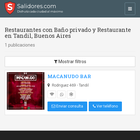
Salidores.com
Toggl
Disfrutá cada ciudad al máximo
navig
Restaurantes con Baño privado y Restaurante
en Tandil, Buenos Aires
1 publicaciones
Mostrar filtros
MACANUDO BAR
Rodriguez 469 - Tandil
Enviar consulta
Ver teléfono