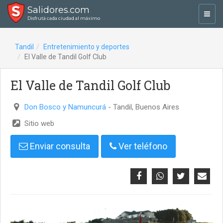
Salidores.com
Toggl
Disfrutá cada ciudad al máximo
navig
Tandil
Entretenimiento y deportes
El Valle de Tandil Golf Club
El Valle de Tandil Golf Club
Don Bosco y Namuncurá
- Tandil, Buenos Aires
Sitio web
Enviar consulta
Ver teléfono