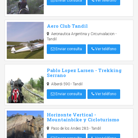
Enviar consulta
Ver teléfono
Aero Club Tandil
Aeronautica Argentina y Circunvalacion -
Tandil
Enviar consulta
Ver teléfono
Pablo Lopez Larsen - Trekking
Serrano
Alberdi 590 - Tandil
Enviar consulta
Ver teléfono
Horizonte Vertical -
Mountainbike y Cicloturismo
Paso de los Andes 283 - Tandil