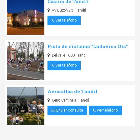
Casino de Tandil
Av Buzón 23 - Tandil
Ver teléfono
Pista de ciclismo "Ludovico Ots"
Del valle 1600 - Tandil
Ver teléfono
Aerosillas de Tandil
Cerro Centinela - Tandil
Enviar consulta
Ver teléfono