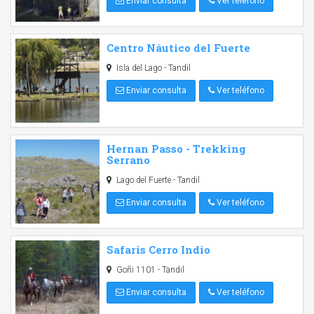
Enviar consulta
Ver teléfono
Centro Náutico del Fuerte
Isla del Lago - Tandil
Enviar consulta
Ver teléfono
Hernan Passo - Trekking
Serrano
Lago del Fuerte - Tandil
Enviar consulta
Ver teléfono
Safaris Cerro Indio
Goñi 1101 - Tandil
Enviar consulta
Ver teléfono