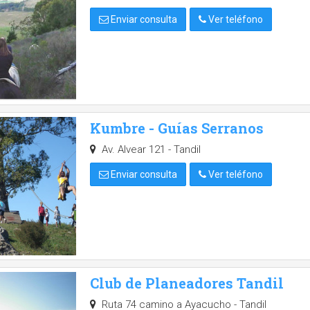
Enviar consulta
Ver teléfono
Kumbre - Guías Serranos
Av. Alvear 121 - Tandil
Enviar consulta
Ver teléfono
Club de Planeadores Tandil
Ruta 74 camino a Ayacucho - Tandil