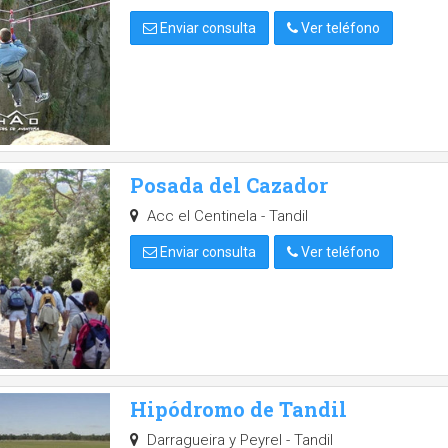
Enviar consulta
Ver teléfono
Posada del Cazador
Acc el Centinela - Tandil
Enviar consulta
Ver teléfono
Hipódromo de Tandil
Darragueira y Peyrel - Tandil