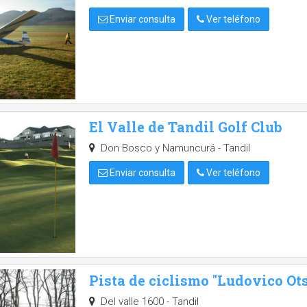
Enviar consulta
Ver teléfono
El Valle de Tandil Golf Club
Don Bosco y Namuncurá - Tandil
Enviar consulta
Ver teléfono
Pista de ciclismo "Ludovico Ots
Del valle 1600 - Tandil