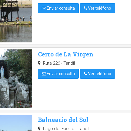
Enviar consulta
Ver teléfono
Cerro de La Virgen
Ruta 226 - Tandil
Enviar consulta
Ver teléfono
Balneario del Sol
Lago del Fuerte - Tandil