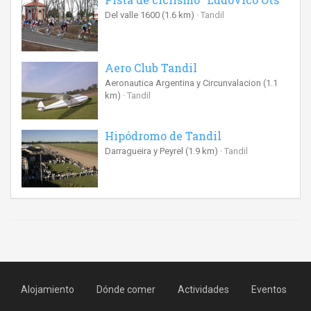
Del valle 1600
(1.6 km)
Tandil
Aero Club Tandil
Aeronautica Argentina y Circunvalacion
(1.1
km)
Tandil
Hipódromo de Tandil
Darragueira y Peyrel
(1.9 km)
Tandil
Alojamiento
Dónde comer
Actividades
Eventos