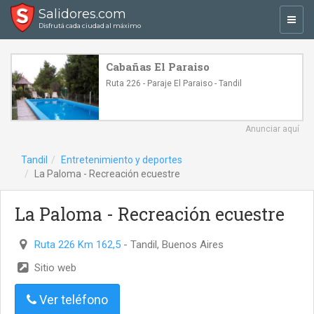
Salidores.com
Toggl
Disfrutá cada ciudad al máximo
navig
Cabañas El Paraiso
Ruta 226 - Paraje El Paraiso - Tandil
Anunciar aquí
Tandil
Entretenimiento y deportes
La Paloma - Recreación ecuestre
La Paloma - Recreación ecuestre
Ruta 226 Km 162,5
- Tandil, Buenos Aires
Sitio web
Ver teléfono