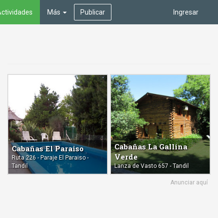
ctividades
Más
Publicar
Ingresar
Cabañas La Gallina
Cabañas El Paraiso
Verde
Ruta 226 - Paraje El Paraiso -
Tandil
Lanza de Vasto 657 - Tandil
Anunciar aquí