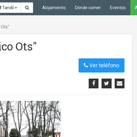
Tandil
Alojamiento
Dónde comer
Eventos
A
 Ots"
ico Ots"
Ver teléfono