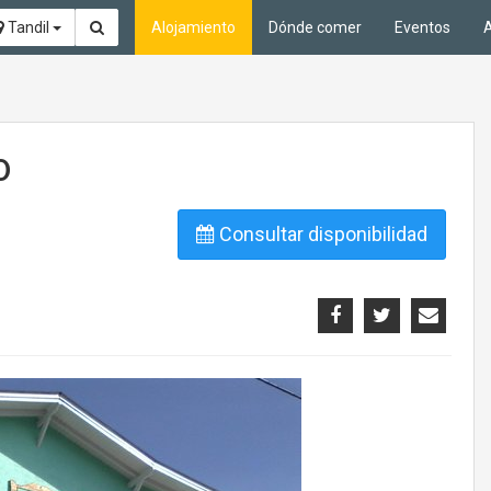
Tandil
Alojamiento
Dónde comer
Eventos
A
o
Consultar disponibilidad