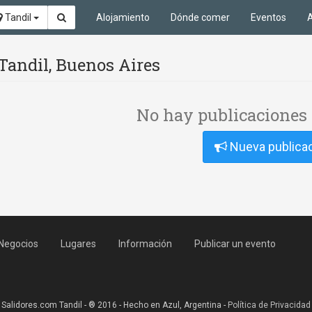
Tandil
Alojamiento
Dónde comer
Eventos
A
 Tandil, Buenos Aires
No hay publicaciones 
Nueva publica
Negocios
Lugares
Información
Publicar un evento
Salidores.com Tandil - ® 2016 - Hecho en Azul, Argentina -
Política de Privacidad