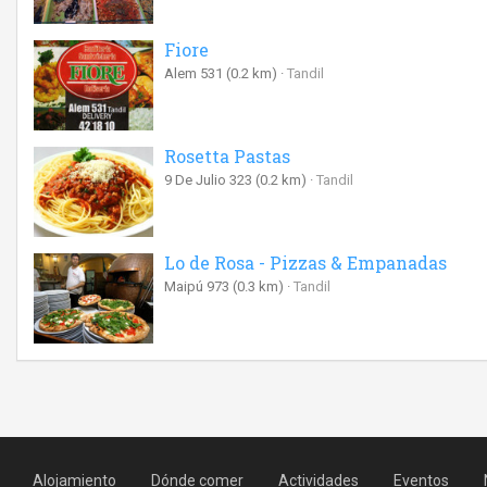
Fiore
Alem 531
(0.2 km)
Tandil
Rosetta Pastas
9 De Julio 323
(0.2 km)
Tandil
Lo de Rosa - Pizzas & Empanadas
Maipú 973
(0.3 km)
Tandil
Alojamiento
Dónde comer
Actividades
Eventos