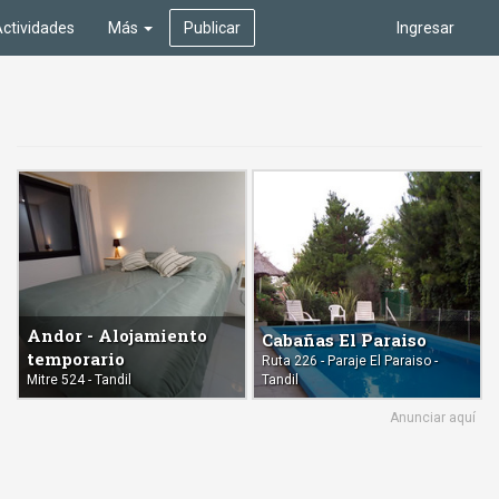
ctividades
Más
Publicar
Ingresar
Andor - Alojamiento
Cabañas El Paraiso
temporario
Ruta 226 - Paraje El Paraiso -
Mitre 524 - Tandil
Tandil
Anunciar aquí