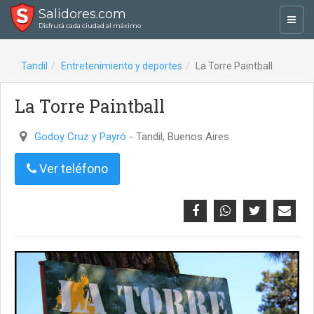
Salidores.com
Toggl
Disfrutá cada ciudad al máximo
navig
Tandil
Entretenimiento y deportes
La Torre Paintball
La Torre Paintball
Godoy Cruz y Payró
- Tandil, Buenos Aires
Ver teléfono