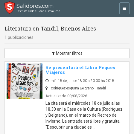
Salidores.com
Toggl
Disfrutá cada ciudad al máximo
navig
Literatura en Tandil, Buenos Aires
1 publicaciones
Mostrar filtros
Se presentará el Libro Peques
Viajeros
mié. 18 de jul. de 18:30 a 20:00 hs 2018
Rodríguez esquina Belgrano - Tandil
Actualizado 09/08/2026
La cita será el miércoles 18 de julio a las
18.30 en la Casa de la Cultura (Rodríguez
y Belgrano), en el marco de Recreo de
Invierno. La entrada será libre y gratuita.
"Descubrir una ciudad es …