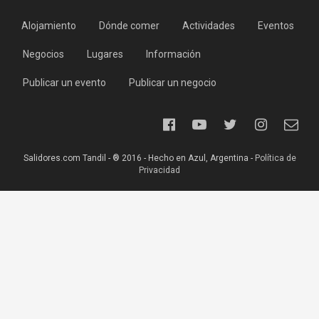
Alojamiento
Dónde comer
Actividades
Eventos
Negocios
Lugares
Información
Publicar un evento
Publicar un negocio
Salidores.com Tandil - ® 2016 - Hecho en Azul, Argentina -
Política de
Privacidad